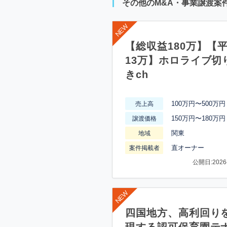
その他のM&A・事業譲渡案
【総収益180万】【
13万】ホロライブ切
きch
100万円〜500万円
売上高
150万円〜180万円
譲渡価格
関東
地域
直オーナー
案件掲載者
公開日:2026-
四国地方、高利回り