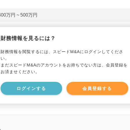
400万円 ~ 500万円
貸借対照表（B/S）
財務情報を見るには？
*******************
事業資産
*****
財務情報を閲覧するには、スピードM&Aにログインしてくださ
い。
まだスピードM&Aのアカウントをお持ちでない方は、会員登録を
*******************
事業負債
*****
お済ませください。
*******************
ログインする
会員登録する