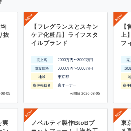
件
平均
【フレグランスとスキン
【営
り抜
ケア化粧品】ライフスタ
上
イルブランド
フ
2000万円〜3000万円
売上高
売
3000万円〜5000万円
譲渡価格
譲
東京都
地域
直オーナー
案件掲載者
案件
08-05
公開日:2026-08-05
を実
ノベルティ製作BtoBプ
東