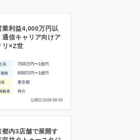
業利益4,000万円以
】通信キャリア向けア
ィリ×Z世
7500万円〜1億円
上高
6000万円〜1億円
渡価格
東京都
地域
仲介
掲載者
公開日:2026-08-05
京都内3店舗で展開す