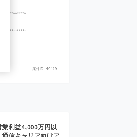
***************
***************
案件ID : 40469
業利益4,000万円以
】通信キャリア向けア