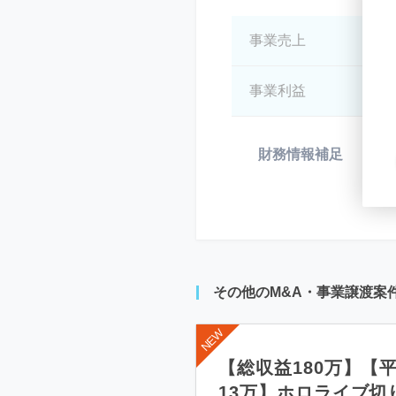
事業売上
*
事業利益
*
財務情報補足
*
その他のM&A・事業譲渡案
【総収益180万】【
13万】ホロライブ切