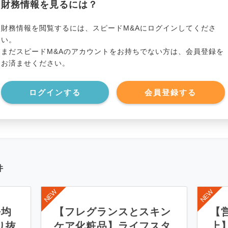
財務情報を見るには？
*******************
事業資産
*****
財務情報を閲覧するには、スピードM&Aにログインしてくださ
い。
まだスピードM&Aのアカウントをお持ちでない方は、会員登録を
*******************
事業負債
*****
お済ませください。
*******************
ログインする
会員登録する
件
平均
【フレグランスとスキン
【営
り抜
ケア化粧品】ライフスタ
上