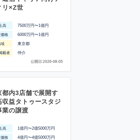
ィリ×Z世
7500万円〜1億円
上高
6000万円〜1億円
渡価格
東京都
地域
仲介
掲載者
公開日:2026-08-05
京都内3店舗で展開す
高収益タトゥースタジ
事業の譲渡
1億円〜2億5000万円
上高
4億円〜4億5000万円
渡価格