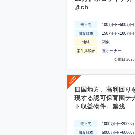
きch
100万円〜500万円
売上高
150万円〜180万円
譲渡価格
関東
地域
直オーナー
案件掲載者
公開日:2026-
四国地方、高利回り
現する認可保育園テ
ト収益物件。築浅
1000万円〜2000
売上高
5000万円〜6000
譲渡価格