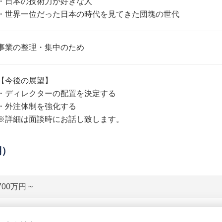
・日本の技術力が好きな人
・世界一位だった日本の時代を見てきた団塊の世代
事業の整理・集中のため
【今後の展望】
・ディレクターの配置を決定する
・外注体制を強化する
※詳細は面談時にお話し致します。
期）
700万円 ~
貸借対照表（B/S）