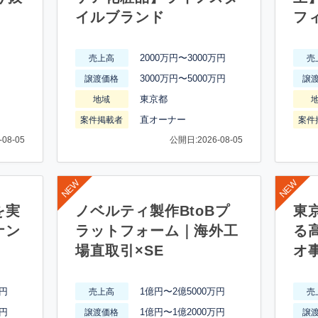
イルブランド
フ
2000万円〜3000万円
売上高
売
3000万円〜5000万円
譲渡価格
譲
東京都
地域
直オーナー
案件掲載者
案件
08-05
公開日:2026-08-05
を実
ノベルティ製作BtoBプ
東
ナン
ラットフォーム｜海外工
る
場直取引×SE
オ
万円
1億円〜2億5000万円
売上高
売
万円
1億円〜1億2000万円
譲渡価格
譲