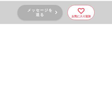
メッセージを
送る
お気に入り追加
PAGE TOP
秘密厳守！かんたん３０
秒！
フォームから問い合わせる