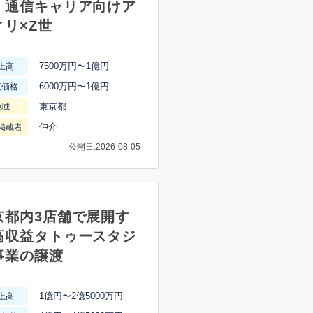
】通信キャリア向けア
ィリ×Z世
7500万円〜1億円
上高
6000万円〜1億円
渡価格
東京都
地域
仲介
掲載者
公開日:2026-08-05
京都内3店舗で展開す
高収益タトゥースタジ
事業の譲渡
1億円〜2億5000万円
上高