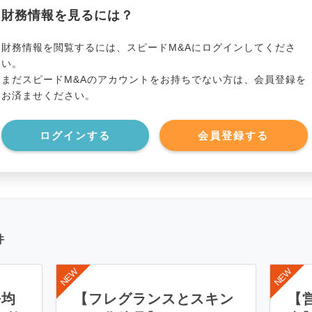
貸借対照表（B/S）
財務情報を見るには？
*******************
事業資産
*****
財務情報を閲覧するには、スピードM&Aにログインしてくださ
い。
まだスピードM&Aのアカウントをお持ちでない方は、会員登録を
*******************
事業負債
*****
お済ませください。
*******************
ログインする
会員登録する
件
平均
【フレグランスとスキン
【営