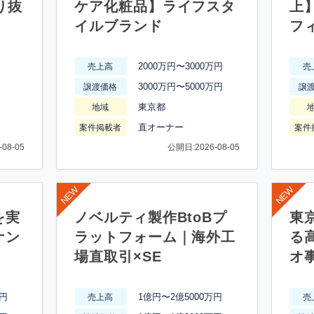
り抜
ケア化粧品】ライフスタ
上
イルブランド
フ
2000万円〜3000万円
売上高
売
3000万円〜5000万円
譲渡価格
譲
東京都
地域
直オーナー
案件掲載者
案件
08-05
公開日:2026-08-05
を実
ノベルティ製作BtoBプ
東
ナン
ラットフォーム｜海外工
る
場直取引×SE
オ
万円
1億円〜2億5000万円
売上高
売