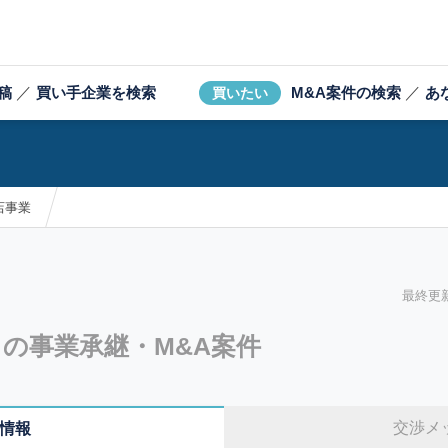
稿
／
買い手企業を検索
M&A案件の検索
／
あ
買いたい
店事業
最終更新日
の事業承継・M&A案件
交渉メ
情報