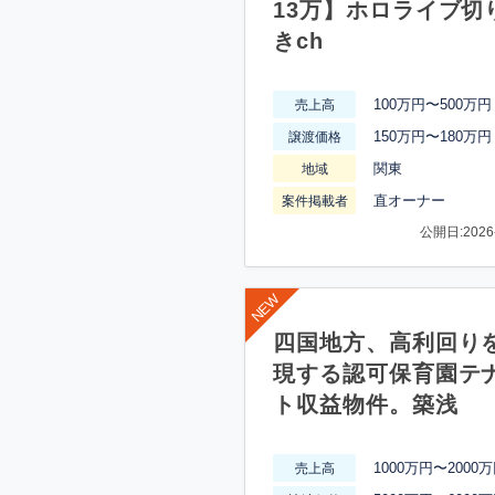
13万】ホロライブ切
きch
100万円〜500万円
売上高
150万円〜180万円
譲渡価格
関東
地域
直オーナー
案件掲載者
公開日:2026-
四国地方、高利回り
現する認可保育園テ
ト収益物件。築浅
1000万円〜2000
売上高