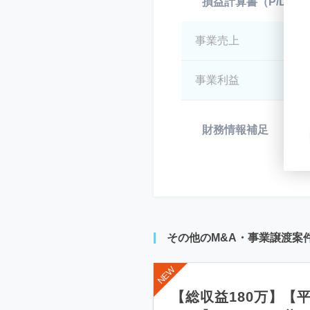
損益計算書（P/L）
事業売上
*
事業利益
*
財務情報補足
*
その他のM&A・事業譲渡案
【総収益180万】【