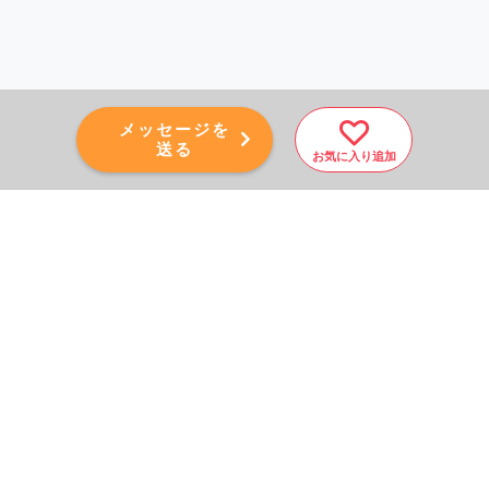
メッセージを
送る
お気に入り追加
PAGE TOP
秘密厳守！かんたん３０
秒！