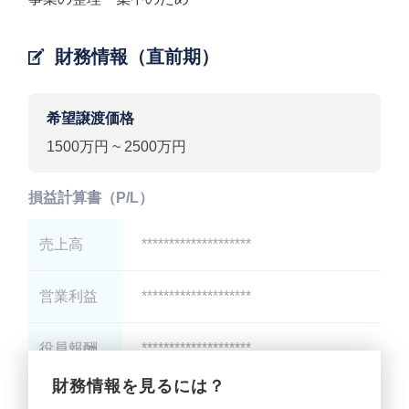
財務情報（直前期）
希望譲渡価格
1500万円 ~ 2500万円
損益計算書（P/L）
売上高
********************
営業利益
********************
役員報酬
********************
財務情報を見るには？
減価償却
********************