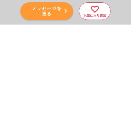
メッセージを
送る
お気に入り追加
PAGE TOP
秘密厳守！かんたん３０
秒！
フォームから問い合わせる
会社を売りたい