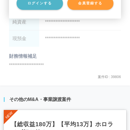
ログインする
会員登録する
有利子負債
********************
純資産
********************
現預金
********************
財務情報補足
********************
案件ID : 39806
その他のM&A・事業譲渡案件
【総収益180万】【平均13万】ホロラ