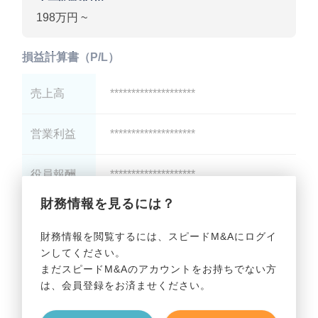
198万円 ~
損益計算書（P/L）
売上高
********************
営業利益
********************
役員報酬
********************
財務情報を見るには？
減価償却
********************
財務情報を閲覧するには、スピードM&Aにログイ
ンしてください。
貸借対照表（B/S）
まだスピードM&Aのアカウントをお持ちでない方
は、会員登録をお済ませください。
総資産
********************