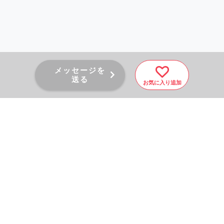
メッセージを
送る
お気に入り追加
PAGE TOP
秘密厳守！かんたん３０
秒！