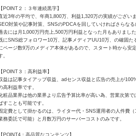
【POINT２：３年連続黒字】
直近3年の平均で、年商1,800万、利益1,320万の実績がござい
SEO対策や記事対策、SNSのPDCAを回していければさらな
過去には月1,000万円売上,500万円利益となった月もありまし
既にSNS総フォロワー10万、記事メディアUU10万、の確固
にページ数9万のメディア本体があるので、スタート時から安
す。
【POINT３：高利益率】
収益は記事タイアップ収益、adセンス収益と広告の売上が100
の高利益率です。
化粧品業界は他の業界より広告予算比率が高い為、営業次第で
ばすことも可能です。
固定費として掛かるのは、ライター代・SNS運用者の人件費（1
業務委託で可能）と月数万円のサーバーコストのみです。
【POINT4：高品質なコンテンツ】