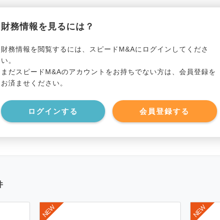
貸借対照表（B/S）
財務情報を見るには？
*******************
事業資産
*****
財務情報を閲覧するには、スピードM&Aにログインしてくださ
い。
まだスピードM&Aのアカウントをお持ちでない方は、会員登録を
*******************
事業負債
*****
お済ませください。
*******************
ログインする
会員登録する
件