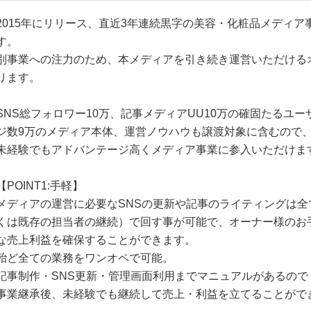
2015年にリリース、直近3年連続黒字の美容・化粧品メディア
す。
別事業への注力のため、本メディアを引き続き運営いただける
ります。
SNS総フォロワー10万、記事メディアUU10万の確固たるユ
ジ数9万のメディア本体、運営ノウハウも譲渡対象に含むので
未経験でもアドバンテージ高くメディア事業に参入いただけま
【POINT1:手軽】
メディアの運営に必要なSNSの更新や記事のライティングは全
くは既存の担当者の継続）で回す事が可能で、オーナー様のお
な売上利益を確保することができます。
殆ど全ての業務をワンオペで可能。
記事制作・SNS更新・管理画面利用までマニュアルがあるので
事業継承後、未経験でも継続して売上・利益を立てることがで