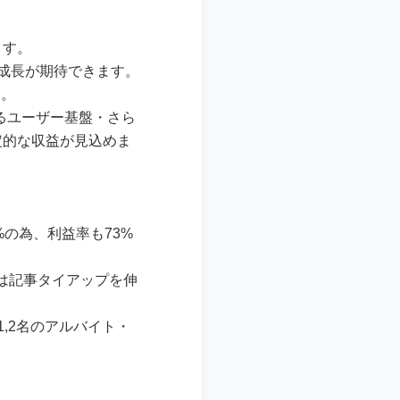
ます。
る成長が期待できます。
た。
たるユーザー基盤・さら
定的な収益が見込めま
%の為、利益率も73%
は記事タイアップを伸
,2名のアルバイト・