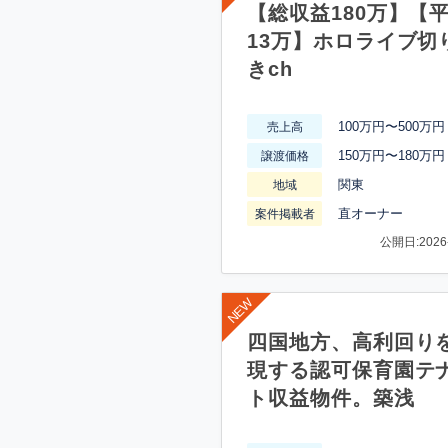
【総収益180万】【
13万】ホロライブ切
きch
100万円〜500万円
売上高
150万円〜180万円
譲渡価格
関東
地域
直オーナー
案件掲載者
公開日:2026-
四国地方、高利回り
現する認可保育園テ
ト収益物件。築浅