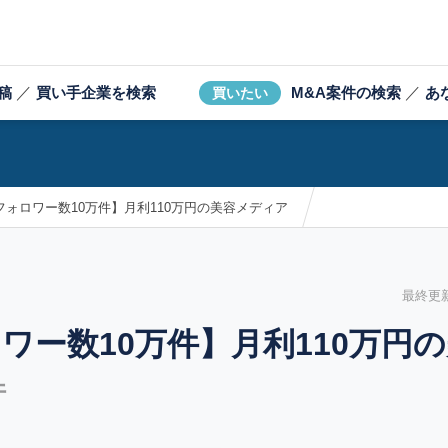
稿
／
買い手企業を検索
M&A案件の検索
／
あ
買いたい
フォロワー数10万件】月利110万円の美容メディア
最終更新日
ロワー数10万件】月利110万円
件