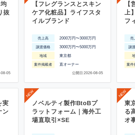
平均
【フレグランスとスキン
【営
り抜
ケア化粧品】ライフスタ
上
イルブランド
フ
2000万円〜3000万円
売上高
売
3000万円〜5000万円
譲渡価格
譲
東京都
地域
直オーナー
案件掲載者
案件
08-05
公開日:2026-08-05
を実
ノベルティ製作BtoBプ
東
ナン
ラットフォーム｜海外工
る
場直取引×SE
オ