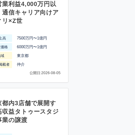
業利益4,000万円以
】通信キャリア向けア
ィリ×Z世
7500万円〜1億円
上高
6000万円〜1億円
渡価格
東京都
地域
仲介
掲載者
公開日:2026-08-05
京都内3店舗で展開す
高収益タトゥースタジ
事業の譲渡