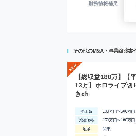
財務情報補足
*
その他のM&A・事業譲渡案
【総収益180万】【
13万】ホロライブ切
きch
100万円〜500万円
売上高
150万円〜180万円
譲渡価格
関東
地域