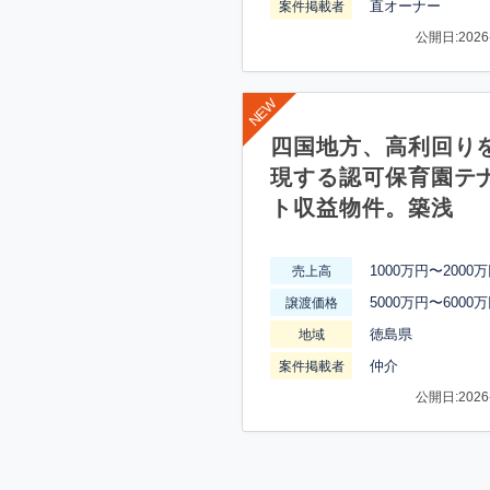
直オーナー
案件掲載者
公開日:2026-
四国地方、高利回り
現する認可保育園テ
ト収益物件。築浅
1000万円〜2000
売上高
5000万円〜6000
譲渡価格
徳島県
地域
仲介
案件掲載者
公開日:2026-