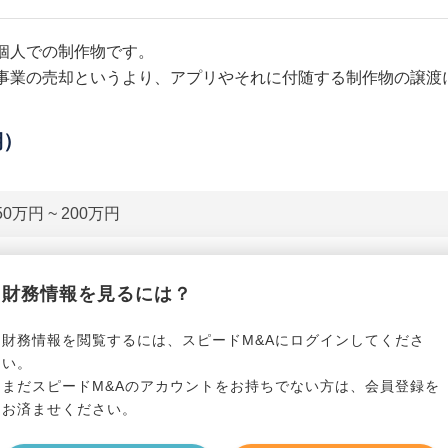
個人での制作物です。
事業の売却というより、アプリやそれに付随する制作物の譲渡
期）
50万円 ~ 200万円
貸借対照表（B/S）
財務情報を見るには？
*******************
事業資産
*****
財務情報を閲覧するには、スピードM&Aにログインしてくださ
い。
まだスピードM&Aのアカウントをお持ちでない方は、会員登録を
*******************
事業負債
*****
お済ませください。