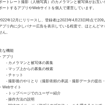
ポートレート撮影（人物写真）のカメラマンと被写体がお互い
ポートするアプリやWebサイトを個人で運営しています。
2022年12月にリリースし、登録者は2023年4月23日時点で20
アプリ内に少しバナー広告を表示している程度で、ほとんどマ
せん。
主な機能
・アプリ
- カメラマンと被写体の募集
- マップ上からの募集の検索
- チャット
- 撮影後のやりとり（撮影依頼の承認・撮影データの提出
・Webサイト
- トップページでのユーザー紹介
- 操作方法の説明