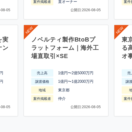
直オーナー
案件掲載者
案件
08-05
公開日:2026-08-05
を実
ノベルティ製作BtoBプ
東
ナン
ラットフォーム｜海外工
る
場直取引×SE
オ
万円
1億円〜2億5000万円
売上高
売
万円
1億円〜1億2000万円
譲渡価格
譲
東京都
地域
仲介
案件掲載者
案件
08-05
公開日:2026-08-05