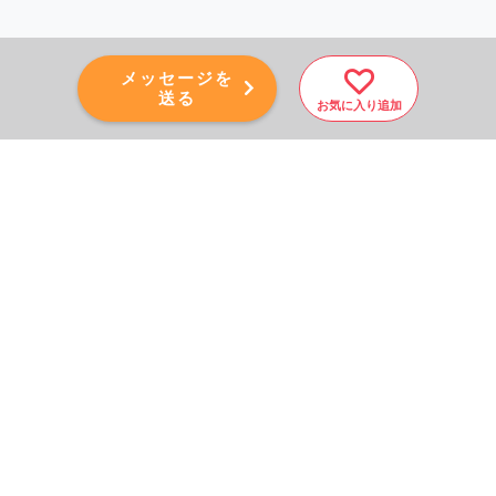
メッセージを
送る
お気に入り追加
PAGE TOP
秘密厳守！かんたん３０
秒！
フォームから問い合わせる