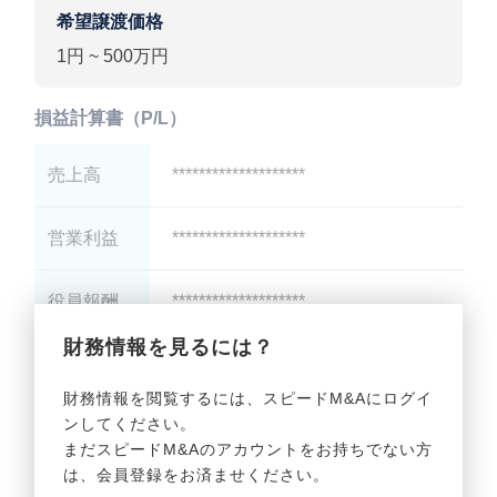
希望譲渡価格
1円 ~ 500万円
損益計算書（P/L）
売上高
********************
営業利益
********************
役員報酬
********************
財務情報を見るには？
減価償却
********************
財務情報を閲覧するには、スピードM&Aにログイ
ンしてください。
貸借対照表（B/S）
まだスピードM&Aのアカウントをお持ちでない方
は、会員登録をお済ませください。
総資産
********************