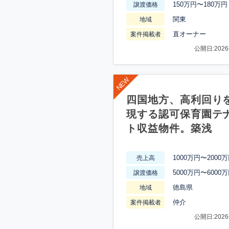
150万円〜180万円
譲渡価格
関東
地域
直オーナー
案件掲載者
公開日:2026-
四国地方、高利回り
現する認可保育園テ
ト収益物件。築浅
1000万円〜2000
売上高
5000万円〜6000
譲渡価格
徳島県
地域
仲介
案件掲載者
公開日:2026-