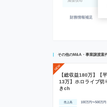
減価償却
*
財務情報補足
*
その他のM&A・事業譲渡案
【総収益180万】【
13万】ホロライブ切
きch
100万円〜500万円
売上高