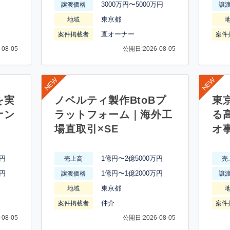
3000万円〜5000万円
譲渡価格
譲
東京都
地域
直オーナー
案件掲載者
案件
08-05
公開日:2026-08-05
を実
ノベルティ製作BtoBプ
東
ナン
ラットフォーム｜海外工
る
場直取引×SE
オ
万円
1億円〜2億5000万円
売上高
売
万円
1億円〜1億2000万円
譲渡価格
譲
東京都
地域
仲介
案件掲載者
案件
08-05
公開日:2026-08-05