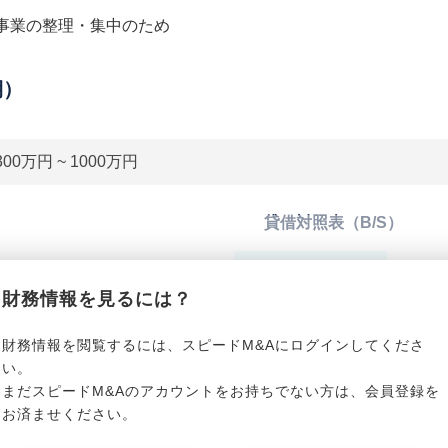
事業の整理・集中のため
期）
300万円 ~ 1000万円
貸借対照表（B/S）
*******************
総資産
*****
財務情報を見るには？
*******************
有利子負債
*****
財務情報を閲覧するには、スピードM&Aにログインしてくださ
い。
まだスピードM&Aのアカウントをお持ちでない方は、会員登録を
*******************
純資産
*****
お済ませください。