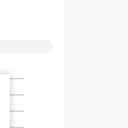
***************
***************
***************