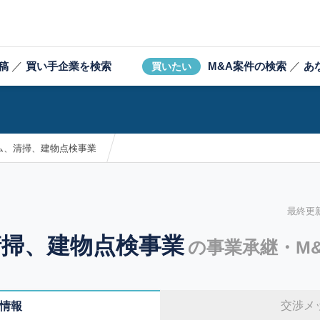
稿
／
買い手企業を検索
M&A案件の検索
／
あ
買いたい
ム、清掃、建物点検事業
最終更新日
掃、建物点検事業
の事業承継・M
交渉メ
情報