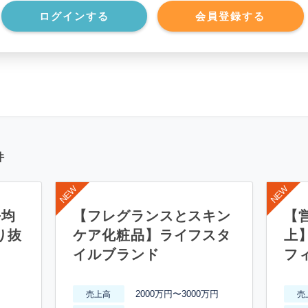
*******************
現預金
*****
ログインする
会員登録する
*******************
件
平均
【フレグランスとスキン
【営
り抜
ケア化粧品】ライフスタ
上
イルブランド
フ
2000万円〜3000万円
売上高
売