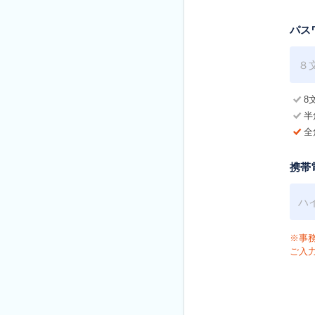
パス
8
半
全
携帯
※事
ご入